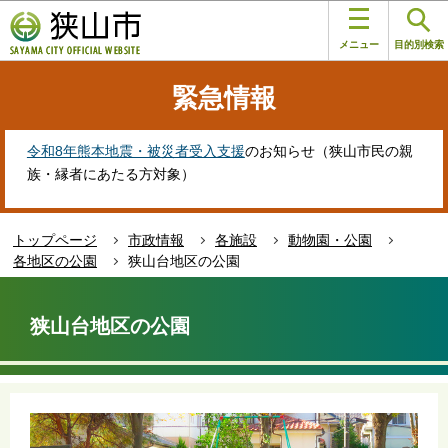
こ
このページの本文へ移動
の
メニュー
目的別検索
ペ
ー
緊急情報
ジ
の
先
令和8年熊本地震・被災者受入支援
のお知らせ（狭山市民の親
頭
族・縁者にあたる方対象）
で
す
トップページ
市政情報
各施設
動物園・公園
各地区の公園
狭山台地区の公園
本
文
狭山台地区の公園
こ
こ
か
ら