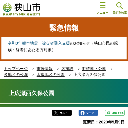
こ
このページの本文へ移動
の
メニュー
目的別検索
ペ
ー
緊急情報
ジ
の
先
令和8年熊本地震・被災者受入支援
のお知らせ（狭山市民の親
頭
族・縁者にあたる方対象）
で
す
トップページ
市政情報
各施設
動物園・公園
各地区の公園
水富地区の公園
上広瀬西久保公園
本
文
上広瀬西久保公園
こ
こ
か
ら
更新日：2023年5月9日