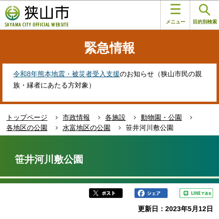
こ
このページの本文へ移動
の
メニュー
目的別検索
ペ
ー
緊急情報
ジ
の
先
令和8年熊本地震・被災者受入支援
のお知らせ（狭山市民の親
頭
族・縁者にあたる方対象）
で
す
トップページ
市政情報
各施設
動物園・公園
各地区の公園
水富地区の公園
笹井河川敷公園
本
文
笹井河川敷公園
こ
こ
か
ら
更新日：2023年5月12日