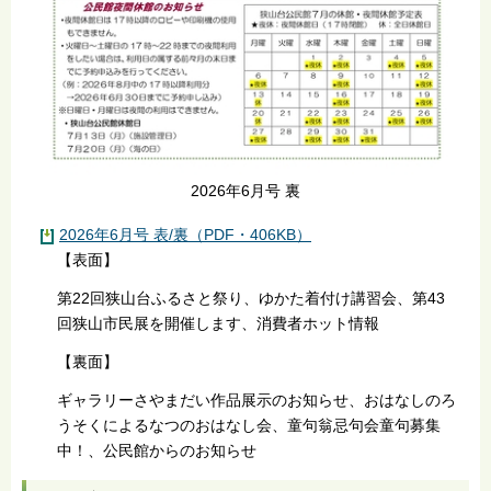
2026年6月号 裏
2026年6月号 表/裏（PDF・406KB）
【表面】
第22回狭山台ふるさと祭り、ゆかた着付け講習会、第43
回狭山市民展を開催します、消費者ホット情報
【裏面】
ギャラリーさやまだい作品展示のお知らせ、おはなしのろ
うそくによるなつのおはなし会、童句翁忌句会童句募集
中！、公民館からのお知らせ