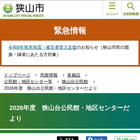
こ
このページの本文へ移動
の
メニュー
目的別検索
ペ
ー
緊急情報
ジ
の
先
令和8年熊本地震・被災者受入支援
のお知らせ（狭山市民の親
頭
族・縁者にあたる方対象）
で
す
トップページ
市政情報
各施設
公民館・地区センター等
狭山台公民館
2026年度 狭山台公民館・地区センターだより
本
文
2026年度 狭山台公民館・地区センターだ
こ
より
こ
か
ら