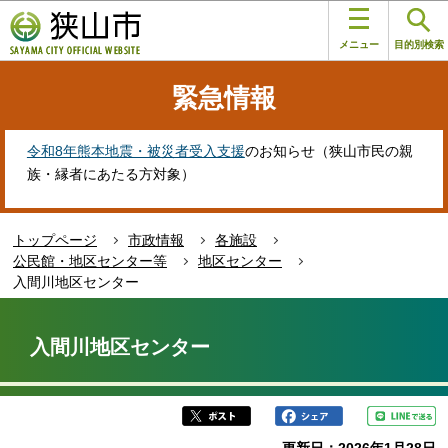
こ
このページの本文へ移動
の
メニュー
目的別検索
ペ
ー
緊急情報
ジ
の
先
令和8年熊本地震・被災者受入支援
のお知らせ（狭山市民の親
頭
族・縁者にあたる方対象）
で
す
トップページ
市政情報
各施設
公民館・地区センター等
地区センター
入間川地区センター
本
文
入間川地区センター
こ
こ
か
ら
更新日：2026年1月28日