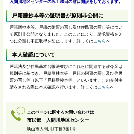
入間川地区センターのみ土曜日の窓口開設
をしております。
戸籍謄抄本等の証明書が原則非公開に
戸籍謄抄本等、戸籍の附票の写し及び住民票の写し等につい
て原則非公開となりました。このことにより、請求資格を3
つに分類し不正取得を防止します。詳しくは
こちら
へ
本人確認について
戸籍法及び住民基本台帳法並びにこれらに関連する政令又は
規則等に基づき、戸籍謄抄本等、戸籍の附票の写し及び住民
票の写し等（以下「戸籍謄抄本等」といいます。）の交付申
請をされる際に本人確認を行います。詳しくは
こちら
へ
このページに関するお問い合わせは
市民部 入間川地区センター
狭山市入間川1丁目3番1号