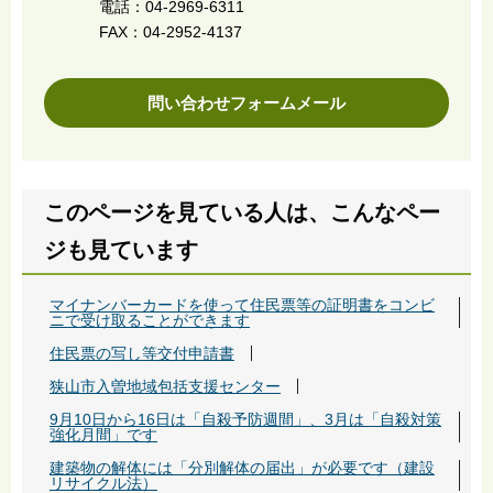
電話：04-2969-6311
FAX：04-2952-4137
問い合わせフォームメール
このページを見ている人は、こんなペー
ジも見ています
マイナンバーカードを使って住民票等の証明書をコンビ
ニで受け取ることができます
住民票の写し等交付申請書
狭山市入曽地域包括支援センター
9月10日から16日は「自殺予防週間」、3月は「自殺対策
強化月間」です
建築物の解体には「分別解体の届出」が必要です（建設
リサイクル法）