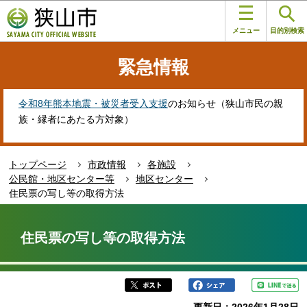
こ
このページの本文へ移動
の
メニュー
目的別検索
ペ
ー
緊急情報
ジ
の
先
令和8年熊本地震・被災者受入支援
のお知らせ（狭山市民の親
頭
族・縁者にあたる方対象）
で
す
トップページ
市政情報
各施設
公民館・地区センター等
地区センター
住民票の写し等の取得方法
本
文
住民票の写し等の取得方法
こ
こ
か
ら
更新日：2026年1月28日