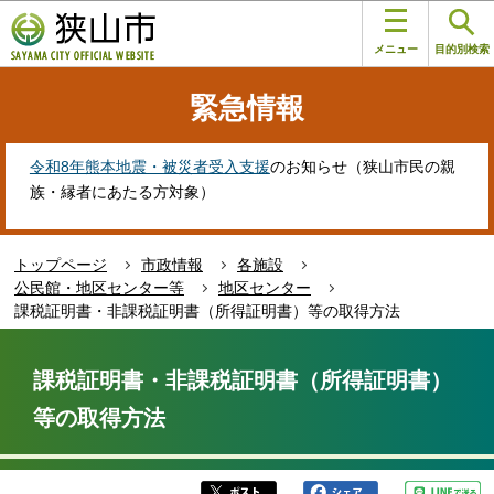
こ
このページの本文へ移動
の
メニュー
目的別検索
ペ
ー
緊急情報
ジ
の
先
令和8年熊本地震・被災者受入支援
のお知らせ（狭山市民の親
頭
族・縁者にあたる方対象）
で
す
トップページ
市政情報
各施設
公民館・地区センター等
地区センター
課税証明書・非課税証明書（所得証明書）等の取得方法
本
文
課税証明書・非課税証明書（所得証明書）
こ
等の取得方法
こ
か
ら