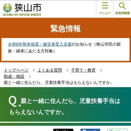
こ
このページの本文へ移動
の
メニュー
目的別検索
ペ
ー
緊急情報
ジ
の
先
令和8年熊本地震・被災者受入支援
のお知らせ（狭山市民の親
頭
族・縁者にあたる方対象）
で
す
トップページ
よくある質問
子育て・教育
助成・相談
親と一緒に住んだら、児童扶養手当はもらえないんですか。
本
文
親と一緒に住んだら、児童扶養手当は
こ
こ
もらえないんですか。
か
ら