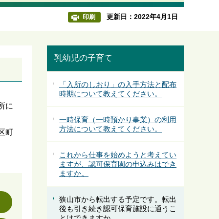
更新日：2022年4月1日
印刷
乳幼児の子育て
「入所のしおり」の入手方法と配布
時期について教えてください。
所に
一時保育（一時預かり事業）の利用
方法について教えてください。
区町
これから仕事を始めようと考えてい
ますが、認可保育園の申込みはでき
ますか。
狭山市から転出する予定です。転出
後も引き続き認可保育施設に通うこ
とはできますか。