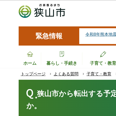
こ
の
ペ
ー
ジ
令和8年熊本地
緊急情報
の
先
頭
で
ホーム
暮らし・手続き
子育て・教
す
トップページ
よくある質問
子育て・教育
本
文
狭山市から転出する予
こ
か。
こ
か