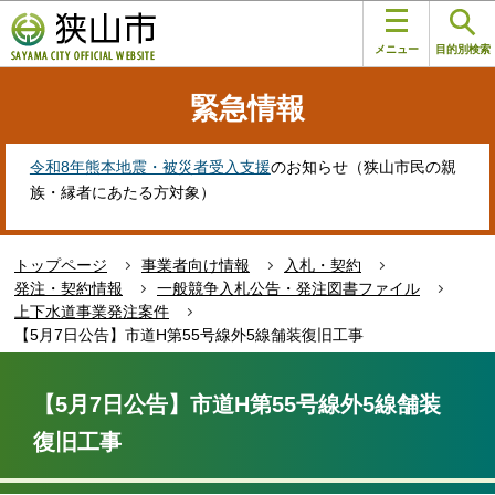
こ
このページの本文へ移動
の
メニュー
目的別検索
ペ
ー
緊急情報
ジ
の
先
令和8年熊本地震・被災者受入支援
のお知らせ（狭山市民の親
頭
族・縁者にあたる方対象）
で
す
トップページ
事業者向け情報
入札・契約
発注・契約情報
一般競争入札公告・発注図書ファイル
上下水道事業発注案件
【5月7日公告】市道H第55号線外5線舗装復旧工事
本
文
【5月7日公告】市道H第55号線外5線舗装
こ
復旧工事
こ
か
ら