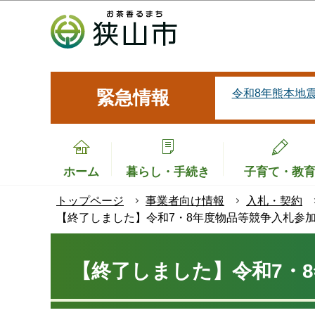
こ
の
ペ
ー
ジ
令和8年熊本地
緊急情報
の
先
頭
で
ホーム
暮らし・手続き
子育て・教
す
トップページ
事業者向け情報
入札・契約
【終了しました】令和7・8年度物品等競争入札参
本
文
【終了しました】令和7・
こ
こ