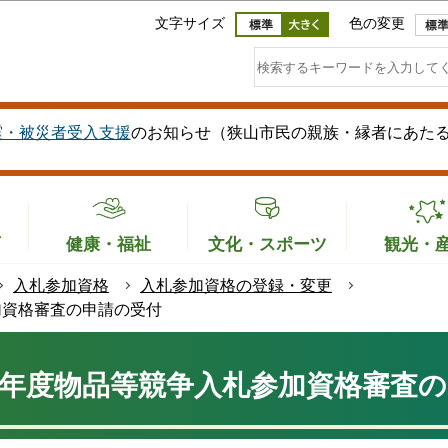
このページの本文へ移動
文字サイズ
色の変更
震・被災者受入支援
のお知らせ（狭山市民の親族・縁者にあた
育
健康・福祉
文化・スポーツ
観光・
入札参加資格
入札参加資格の登録・変更
加資格審査の申請の受付
8年度物品等競争入札参加資格審査