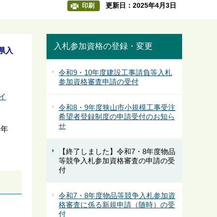
更新日：2025年4月3日
印刷
入札参加資格の登録・変更
県入
令和9・10年度建設工事請負等入札
参加資格審査申請の受付
イ
令和8・9年度狭山市小規模工事受注
希望者登録制度の申請受付のお知ら
せ
8年
【終了しました】令和7・8年度物品
等競争入札参加資格審査の申請の受
付
令和7・8年度物品等競争入札参加資
格審査に係る新規申請（随時）の受
付