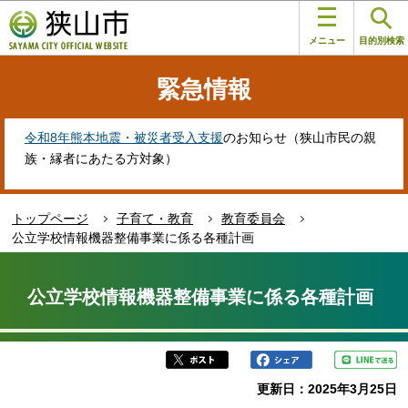
こ
このページの本文へ移動
の
メニュー
目的別検索
ペ
ー
緊急情報
ジ
の
先
令和8年熊本地震・被災者受入支援
のお知らせ（狭山市民の親
頭
族・縁者にあたる方対象）
で
す
トップページ
子育て・教育
教育委員会
公立学校情報機器整備事業に係る各種計画
本
文
公立学校情報機器整備事業に係る各種計画
こ
こ
か
ら
更新日：2025年3月25日