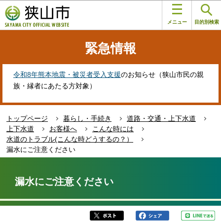
こ
このページの本文へ移動
の
メニュー
目的別検索
ペ
ー
緊急情報
ジ
の
先
令和8年熊本地震・被災者受入支援
のお知らせ（狭山市民の親
頭
族・縁者にあたる方対象）
で
す
トップページ
暮らし・手続き
道路・交通・上下水道
上下水道
お客様へ
こんな時には
水道のトラブル(こんな時どうするの？）
漏水にご注意ください
本
文
漏水にご注意ください
こ
こ
か
ら