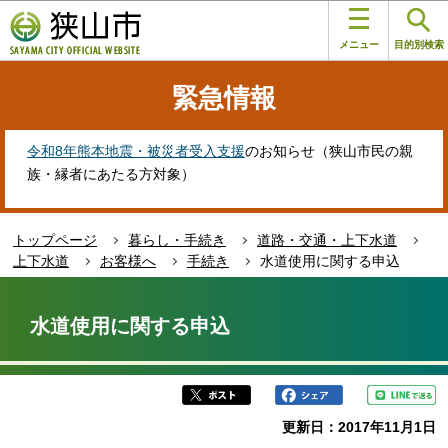
こ
このページの本文へ移動
の
メニュー
目的別検索
ペ
ー
緊急情報
ジ
の
先
令和8年熊本地震・被災者受入支援
のお知らせ（狭山市民の親
頭
族・縁者にあたる方対象）
で
す
トップページ
暮らし・手続き
道路・交通・上下水道
上下水道
お客様へ
手続き
水道使用に関する申込
本
文
水道使用に関する申込
こ
こ
か
ら
更新日：2017年11月1日