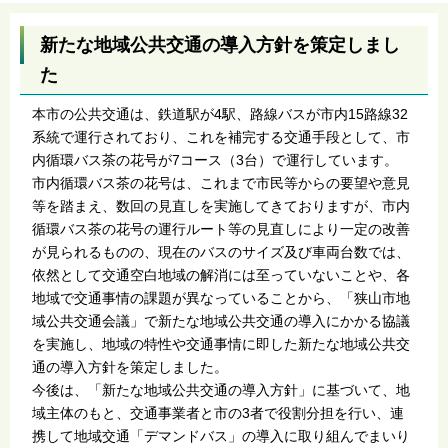
新たな地域公共交通の導入方針を策定しまし
た
本市の公共交通は、鉄道駅が4駅、路線バスが市内15路線32
系統で運行されており、これを補完する交通手段として、市
内循環バス茶の花号が7コース（3台）で運行しています。
市内循環バス茶の花号は、これまで市民等からの要望や意見
等を踏まえ、数回の見直しを実施してきておりますが、市内
循環バス茶の花号の運行ルート等の見直しにより一定の改善
が見られるものの、現在のバスのサイズ及び車両台数では、
依然として交通空白地域の解消には至っていないことや、各
地域で交通事情の課題が異なっていることから、「狭山市地
域公共交通会議」で新たな地域公共交通の導入にかかる協議
を実施し、地域の特性や交通事情に即した新たな地域公共交
通の導入方針を策定しました。
今後は、「新たな地域公共交通の導入方針」に基づいて、地
域主体のもと、交通事業者と市の3者で役割分担を行い、連
携して地域交通「デマンドバス」の導入に取り組んでまいり