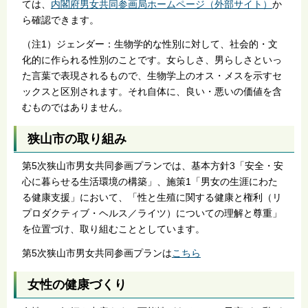
ては、
内閣府男女共同参画局ホームページ（外部サイト）
か
ら確認できます。
（注1）ジェンダー：生物学的な性別に対して、社会的・文
化的に作られる性別のことです。女らしさ、男らしさといっ
た言葉で表現されるもので、生物学上のオス・メスを示すセ
ックスと区別されます。それ自体に、良い・悪いの価値を含
むものではありません。
狭山市の取り組み
第5次狭山市男女共同参画プランでは、基本方針3「安全・安
心に暮らせる生活環境の構築」、施策1「男女の生涯にわた
る健康支援」において、「性と生殖に関する健康と権利（リ
プロダクティブ・ヘルス／ライツ）についての理解と尊重」
を位置づけ、取り組むこととしています。
第5次狭山市男女共同参画プランは
こちら
女性の健康づくり