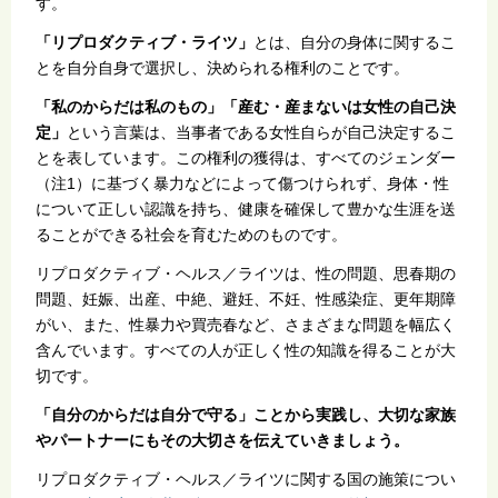
す。
「リプロダクティブ・ライツ」
とは、自分の身体に関するこ
とを自分自身で選択し、決められる権利のことです。
「私のからだは私のもの」「産む・産まないは女性の自己決
定」
という言葉は、当事者である女性自らが自己決定するこ
とを表しています。この権利の獲得は、すべてのジェンダー
（注1）に基づく暴力などによって傷つけられず、身体・性
について正しい認識を持ち、健康を確保して豊かな生涯を送
ることができる社会を育むためのものです。
リプロダクティブ・ヘルス／ライツは、性の問題、思春期の
問題、妊娠、出産、中絶、避妊、不妊、性感染症、更年期障
がい、また、性暴力や買売春など、さまざまな問題を幅広く
含んでいます。すべての人が正しく性の知識を得ることが大
切です。
「自分のからだは自分で守る」ことから実践し、大切な家族
やパートナーにもその大切さを伝えていきましょう。
リプロダクティブ・ヘルス／ライツに関する国の施策につい