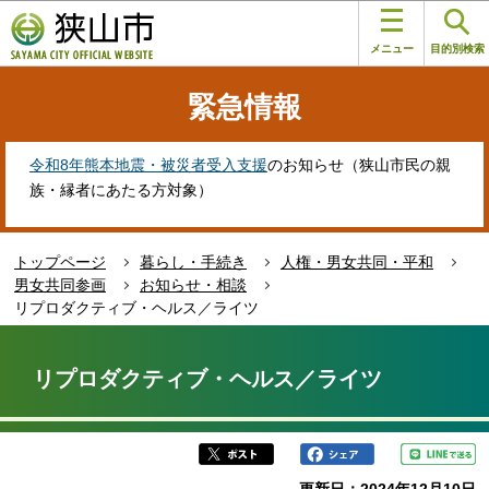
こ
このページの本文へ移動
の
メニュー
目的別検索
ペ
ー
緊急情報
ジ
の
先
令和8年熊本地震・被災者受入支援
のお知らせ（狭山市民の親
頭
族・縁者にあたる方対象）
で
す
トップページ
暮らし・手続き
人権・男女共同・平和
男女共同参画
お知らせ・相談
リプロダクティブ・ヘルス／ライツ
本
文
リプロダクティブ・ヘルス／ライツ
こ
こ
か
ら
更新日：2024年12月10日