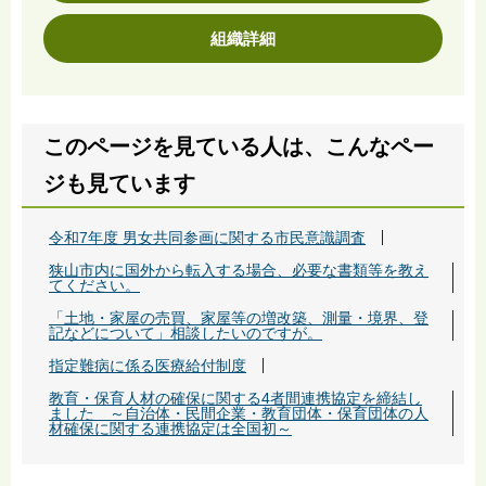
組織詳細
このページを見ている人は、こんなペー
ジも見ています
令和7年度 男女共同参画に関する市民意識調査
狭山市内に国外から転入する場合、必要な書類等を教え
てください。
「土地・家屋の売買、家屋等の増改築、測量・境界、登
記などについて」相談したいのですが。
指定難病に係る医療給付制度
教育・保育人材の確保に関する4者間連携協定を締結し
ました ～自治体・民間企業・教育団体・保育団体の人
材確保に関する連携協定は全国初～