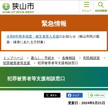
こ
このページの本文へ移動
の
メニュー
目的別検索
ペ
ー
緊急情報
ジ
の
先
令和8年熊本地震・被災者受入支援
のお知らせ（狭山市民の親
頭
族・縁者にあたる方対象）
で
す
トップページ
暮らし・手続き
各種相談
市民相談室
犯罪被害者等支援
犯罪被害者等支援相談窓口
本
文
犯罪被害者等支援相談窓口
こ
こ
か
ら
更新日：2024年5月21日