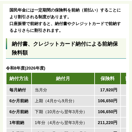
国民年金には一定期間の保険料を前納（前払い）することに
より割引される制度があります。
口座振替で前納すると、納付書やクレジットカードで前納す
るよりさらに割引されます。
納付書、クレジットカード納付による前納保
険料額
令和8年度(2026年度)
納付方法
納付月
保険料
割
毎月納付
当月分
17,920円
6か月前納
上期（4月から9月分）
106,650円
6か月前納
下期（10月から翌年3月分）
106,650円
1年前納
1年分（4月から翌年3月分）
211,220円
3,