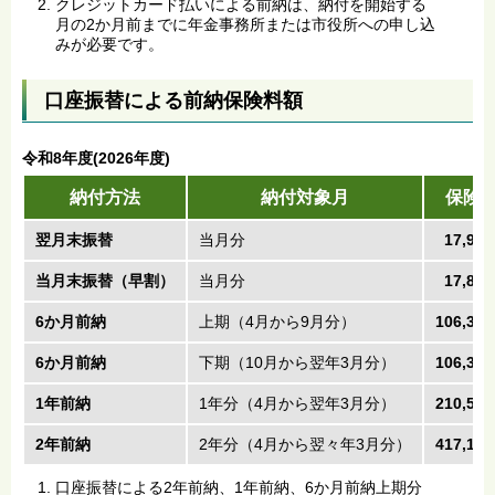
クレジットカード払いによる前納は、納付を開始する
月の2か月前までに年金事務所または市役所への申し込
みが必要です。
口座振替による前納保険料額
令和8年度(2026年度)
納付方法
納付対象月
保険
翌月末振替
当月分
17,92
当月末振替（早割）
当月分
17,86
6か月前納
上期（4月から9月分）
106,30
6か月前納
下期（10月から翌年3月分）
106,30
1年前納
1年分（4月から翌年3月分）
210,53
2年前納
2年分（4月から翌々年3月分）
417,15
口座振替による2年前納、1年前納、6か月前納上期分