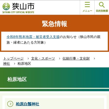
こ
このページの本文へ移動
の
メニュー
目的別検索
ペ
ー
緊急情報
ジ
の
先
令和8年熊本地震・被災者受入支援
のお知らせ（狭山市民の親
頭
族・縁者にあたる方対象）
で
す
トップページ
文化・スポーツ
伝統行事・文化財
神社
柏原地区
本
文
柏原地区
こ
こ
か
ら
柏原白鬚神社