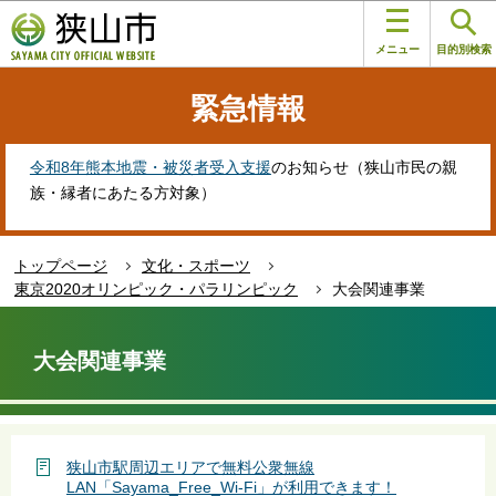
こ
このページの本文へ移動
の
メニュー
目的別検索
ペ
ー
緊急情報
ジ
の
先
令和8年熊本地震・被災者受入支援
のお知らせ（狭山市民の親
頭
族・縁者にあたる方対象）
で
す
トップページ
文化・スポーツ
東京2020オリンピック・パラリンピック
大会関連事業
本
文
大会関連事業
こ
こ
か
ら
狭山市駅周辺エリアで無料公衆無線
LAN「Sayama_Free_Wi-Fi」が利用できます！