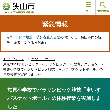
こ
このページの本文へ移動
の
メニュー
目的別検索
ペ
ー
緊急情報
ジ
の
先
令和8年熊本地震・被災者受入支援
のお知らせ（狭山市民の親
頭
族・縁者にあたる方対象）
で
す
トップページ
文化・スポーツ
東京2020オリンピック・パラリンピック
教育アクション
柏原小学校でパラリンピック競技「車いすバスケットボール」の
体験授業を実施しました
本
文
柏原小学校でパラリンピック競技「車いす
こ
バスケットボール」の体験授業を実施しま
こ
か
した
ら