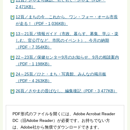
11頁／さやまち探訪、もぐもぐ・さやま（PDF・
2,471KB）
12頁／まちの今…これから、ワン・フォー・オール市長
が走る！（PDF・1,036KB）
13～21頁／情報ガイド（市政、暮らす、募集、学ぶ・楽
しむ、官公庁など、市民のイベント）、今月の納期
（PDF・7,354KB）
22～23頁／保健センター9月のお知らせ、9月の相談案内
（PDF・1,198KB）
24～25頁／ひと・まち・写真館、みんなの掲示板
（PDF・4,263KB）
26頁／さやまの昔ばなし、編集後記（PDF・3,477KB）
PDF形式のファイルを開くには、Adobe Acrobat Reader
DC（旧Adobe Reader）が必要です。お持ちでない方
は、Adobe社から無償でダウンロードできます。