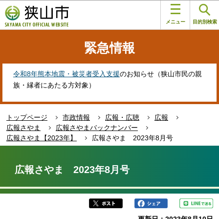
こ
このページの本文へ移動
の
メニュー
目的別検索
ペ
ー
緊急情報
ジ
の
先
令和8年熊本地震・被災者受入支援
のお知らせ（狭山市民の親
頭
族・縁者にあたる方対象）
で
す
トップページ
市政情報
広報・広聴
広報
広報さやま
広報さやまバックナンバー
広報さやま【2023年】
広報さやま 2023年8月号
本
文
広報さやま 2023年8月号
こ
こ
か
ら
更新日：2023年8月10日