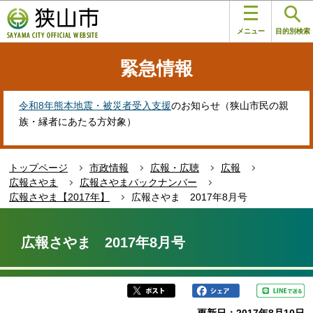
こ
このページの本文へ移動
の
メニュー
目的別検索
ペ
ー
緊急情報
ジ
の
先
令和8年熊本地震・被災者受入支援
のお知らせ（狭山市民の親
頭
族・縁者にあたる方対象）
で
す
トップページ
市政情報
広報・広聴
広報
広報さやま
広報さやまバックナンバー
広報さやま【2017年】
広報さやま 2017年8月号
本
文
広報さやま 2017年8月号
こ
こ
か
ら
更新日：2017年8月10日