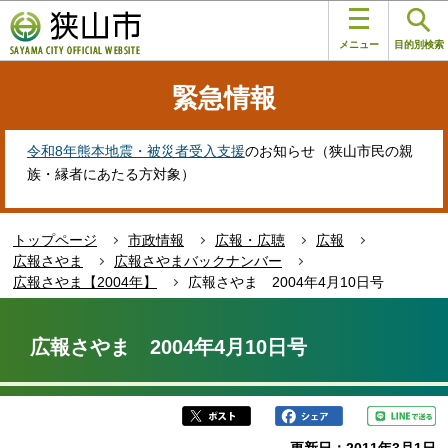
こ
このページの本文へ移動
の
メニュー
目的別検索
ペ
ー
緊急情報
ジ
の
先
令和8年熊本地震・被災者受入支援
のお知らせ（狭山市民の親
頭
族・縁者にあたる方対象）
で
す
トップページ
市政情報
広報・広聴
広報
広報さやま
広報さやまバックナンバー
広報さやま【2004年】
広報さやま 2004年4月10日号
本
文
広報さやま 2004年4月10日号
こ
こ
か
ら
更新日：2011年3月1日