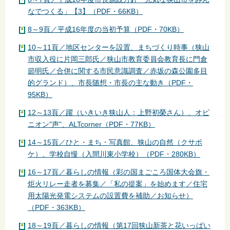
なでつくる」【3】（PDF・66KB）
8～9頁／平成16年度の当初予算（PDF・70KB）
10～11頁／地区センターを設置、まちづくり時事（狭山
市収入役に片岡三郎氏／狭山市教育委員会教育長に門倉
節明氏／合併に関する市民意識調査／赤坂の森公園多目
的グランド）、市長随想・市長の主な動き（PDF・
95KB）
12～13頁／躍（いきいき狭山人：上野初榮さん）、オピ
ニオン"声"、ALTcorner（PDF・77KB）
14～15頁／ひと・まち・写真館、狭山の自然（クサボ
ケ）、学校自慢（入間川東小学校）（PDF・280KB）
16～17頁／暮らしの情報（彩の国まごころ国体大会旗・
炬火リレー走者を募集／「私の提案」を始めます／住宅
用太陽光発電システムの設置費を補助／お知らせ）
（PDF・363KB）
18～19頁／暮らしの情報（第17回狭山新茶と花いっぱい