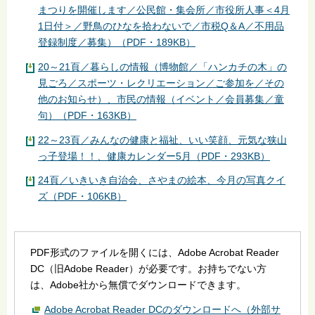
まつりを開催します／公民館・集会所／市役所人事＜4月
1日付＞／野鳥のひなを拾わないで／市税Q＆A／不用品
登録制度／募集）（PDF・189KB）
20～21頁／暮らしの情報（博物館／「ハンカチの木」の
見ごろ／スポーツ・レクリエーション／ご参加を／その
他のお知らせ）、市民の情報（イベント／会員募集／童
句）（PDF・163KB）
22～23頁／みんなの健康と福祉、いい笑顔、元気な狭山
っ子登場！！、健康カレンダー5月（PDF・293KB）
24頁／いきいき自治会、さやまの絵本、今月の写真クイ
ズ（PDF・106KB）
PDF形式のファイルを開くには、Adobe Acrobat Reader
DC（旧Adobe Reader）が必要です。お持ちでない方
は、Adobe社から無償でダウンロードできます。
Adobe Acrobat Reader DCのダウンロードへ（外部サ