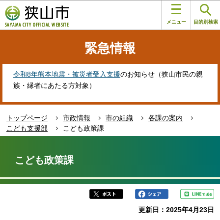
こ
このページの本文へ移動
の
メニュー
目的別検索
ペ
ー
緊急情報
ジ
の
先
令和8年熊本地震・被災者受入支援
のお知らせ（狭山市民の親
頭
族・縁者にあたる方対象）
で
す
トップページ
市政情報
市の組織
各課の案内
こども支援部
こども政策課
本
文
こども政策課
こ
こ
か
ら
更新日：2025年4月23日