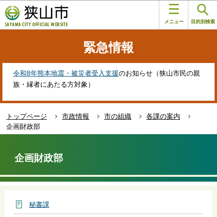
こ
このページの本文へ移動
の
メニュー
目的別検索
ペ
ー
緊急情報
ジ
の
先
令和8年熊本地震・被災者受入支援
のお知らせ（狭山市民の親
頭
族・縁者にあたる方対象）
で
す
トップページ
市政情報
市の組織
各課の案内
企画財政部
本
文
企画財政部
こ
こ
か
ら
秘書課