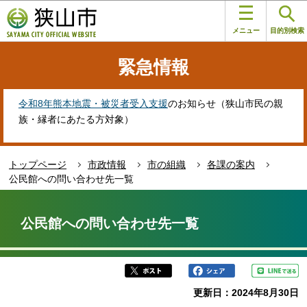
こ
このページの本文へ移動
の
メニュー
目的別検索
ペ
ー
緊急情報
ジ
の
先
令和8年熊本地震・被災者受入支援
のお知らせ（狭山市民の親
頭
族・縁者にあたる方対象）
で
す
トップページ
市政情報
市の組織
各課の案内
公民館への問い合わせ先一覧
本
文
公民館への問い合わせ先一覧
こ
こ
か
ら
更新日：2024年8月30日