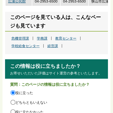
広瀬公民館
04-2953-6500
04-2953-6500
狭山市広瀬東3
このページを見ている人は、こんなペー
ジも見ています
危機管理課
学務課
教育センター
学校給食センター
経営課
この情報は役に立ちましたか？
お寄せいただいた評価はサイト運営の参考といたします。
質問：このページの情報は役に立ちましたか？
役に立った
どちらともいえない
役に立たなかった