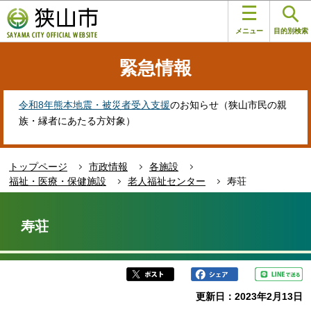
こ
このページの本文へ移動
の
メニュー
目的別検索
ペ
ー
緊急情報
ジ
の
先
令和8年熊本地震・被災者受入支援
のお知らせ（狭山市民の親
頭
族・縁者にあたる方対象）
で
す
トップページ
市政情報
各施設
福祉・医療・保健施設
老人福祉センター
寿荘
本
文
寿荘
こ
こ
か
ら
更新日：2023年2月13日