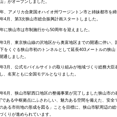
山」がオープンしました。
1年、アメリカ合衆国オハイオ州ワージントン市と姉妹都市を締
3年4月、第3次狭山市総合振興計画スタートしました。
6年に狭山市は市制施行から50周年を迎えました。
7年3月、東京狭山線の沢地区から奥富地区までの開通に伴い、
の下をくぐる狭山市初のトンネルとして延長403メートルの狭山
開通しました。
9年3月、公式モバイルサイトの取り組みが地域づくり総務大臣
し、名実ともに全国モデルとなりました。
4年6月、狭山市駅西口地区の整備事業が完了しました狭山市の
顔”である中枢拠点にふさわしい、魅力ある空間を備えた、安全
のある市街地の形成を図る」ことを目標に、狭山市駅周辺の総
づくりが進められています。