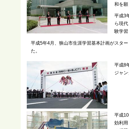
和を願
平成3
ら現代
験学習
平成5年4月、狭山市生涯学習基本計画がスタ
た。
平成8
ジャン
平成1
効利用