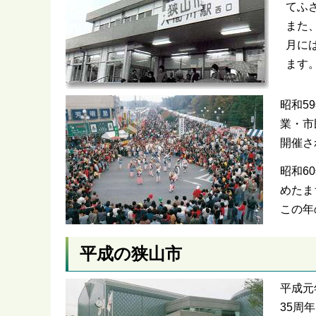
てふ
また
月に
ます
昭和5
業・市
開催さ
昭和6
めたま
この年
平成の狭山市
平成元
35周