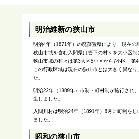
ら
明治維新の狭山市
明治4年（1871年）の廃藩置県により、現在
狭山市域を含む入間県は管下の村々を大小区制に
狭山市域の村々は第3大区5小区から7小区、第
この行政区域は現在の狭山市とは大きく異なり
た。
明治22年（1889年）市制・町村制が施行さ
生しました。
入間川村は明治24年（1891年）8月に町制
ました。
昭和の狭山市