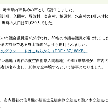
日に埼玉県内15番めの市として誕生しました。
間川町、入間村、堀兼村、奥富村、柏原村、水富村の1町5か村
当時の人口は31,030人でした。
ての市議会議員選挙が行われ、30名の市議会議員が選ばれまし
やまの前身である狭山市政だよりも創刊されました。
ダウンロードはこちらから（PDF：37,188KB）
ソン基地（現在の航空自衛隊入間基地）のB57爆撃機が、市内
者14名を出し、10棟が全半壊するという惨事となりました。
は、市内最初の信号機が新富士見橋南側交差点と鵜ノ木交差点に
。