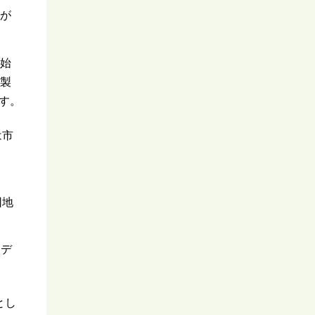
が
始
製
す。
は市
ま
団地
モデ
とし