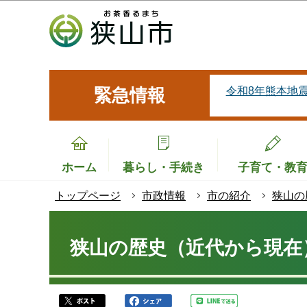
こ
の
ペ
ー
ジ
令和8年熊本地
緊急情報
の
先
頭
で
ホーム
暮らし・手続き
子育て・教
す
トップページ
市政情報
市の紹介
狭山の
本
文
狭山の歴史（近代から現在
こ
こ
か