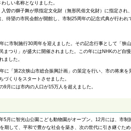
さわしい名称となりました。
、入曽の獅子舞が県指定文化財（無形民俗文化財）に指定され、
は、待望の市民会館が開館し、市制25周年の記念式典が行われ
。
9年に市制施行30周年を迎えました。その記念行事として「狭
民まつり」が盛大に開催されました。この年にはNHKのど自慢
れました。
0年に「第2次狭山市総合振興計画」の策定を行い、市の将来を
ちづくりをスタートさせました。
の9月には市内の人口が15万人を超えました。
年5月に智光山公園こども動物園がオープン。12月には、市制
年を期して、平和で豊かな社会を築き、次の世代に引き継ぐため