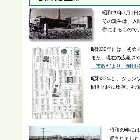
昭和29年7月1
その誕生は、入
併によるもので、
昭和30年には、初め
また、現在の広報さ
「市政だより」創刊号の
昭和33年は、ジョン
間川地区に墜落。死傷
昭和39年に
置されました