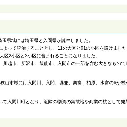
の埼玉県域には埼玉県と入間県が誕生しました。
よって統治することとし、11の大区と91の小区を設けました
4大区2小区と3小区に含まれることになりました。
、川越市、所沢市、飯能市、入間市の一部を含む大きなもので
れ、狭山市域には入間川、入間、堀兼、奥富、柏原、水富の6か村
をしいて入間川町となり、近隣の物資の集散地や商業の核として発