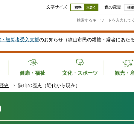
このページの本文へ移動
文字サイズ
色の変更
震・被災者受入支援
のお知らせ（狭山市民の親族・縁者にあた
育
健康・福祉
文化・スポーツ
観光・
歴史
狭山の歴史（近代から現在）
）