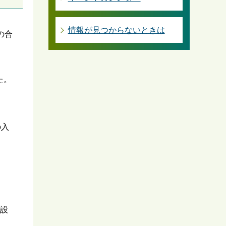
情報が見つからないときは
の合
た。
の入
設