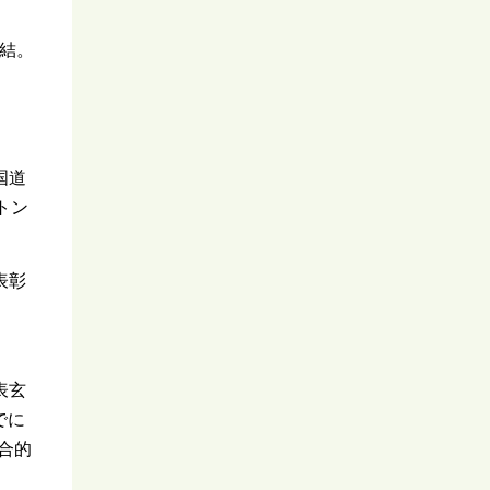
結。
国道
トン
表彰
表玄
でに
合的