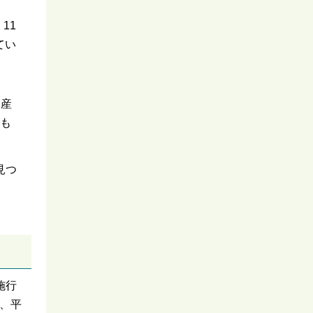
11
てい
山産
も
見つ
施行
、平