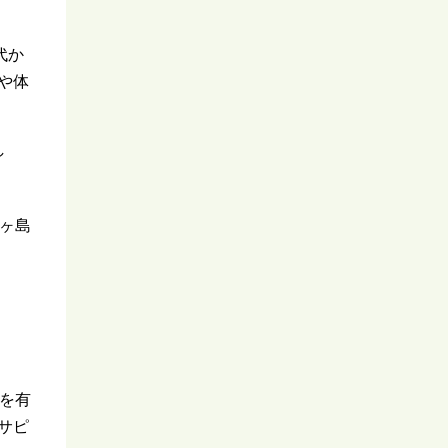
代か
や体
し
ヶ島
を有
サピ