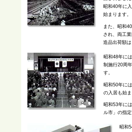
昭和40年に
始まります。
また、昭和4
され、両工業
造品出荷額は
昭和48年に
制施行20周
す。
昭和50年に
の入居も始ま
昭和53年に
ル市」の指定
昭和