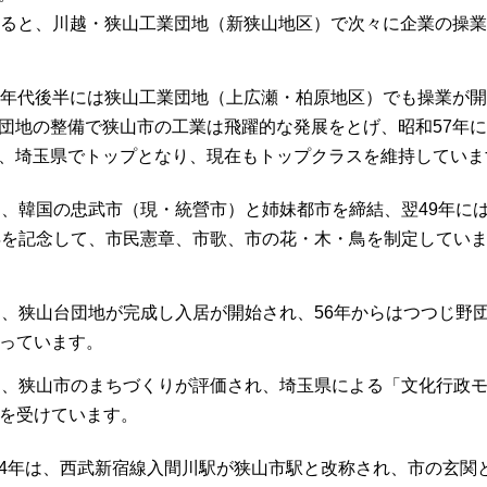
入ると、川越・狭山工業団地（新狭山地区）で次々に企業の操業
0年代後半には狭山工業団地（上広瀬・柏原地区）でも操業が開
団地の整備で狭山市の工業は飛躍的な発展をとげ、昭和57年に
、埼玉県でトップとなり、現在もトップクラスを維持していま
は、韓国の忠武市（現・統營市）と姉妹都市を締結、翌49年に
年を記念して、市民憲章、市歌、市の花・木・鳥を制定してい
は、狭山台団地が完成し入居が開始され、56年からはつつじ野
っています。
は、狭山市のまちづくりが評価され、埼玉県による「文化行政
を受けています。
54年は、西武新宿線入間川駅が狭山市駅と改称され、市の玄関