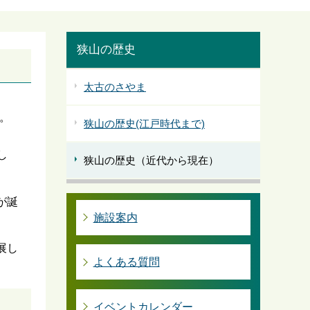
狭山の歴史
太古のさやま
。
狭山の歴史(江戸時代まで)
し
狭山の歴史（近代から現在）
が誕
施設案内
展し
よくある質問
イベントカレンダー