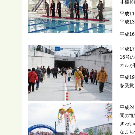
オ稲荷
平成1
平成1
平成1
平成1
16号
ネルが
平成1
を受賞
平成2
関の“
ぎわい
なまち