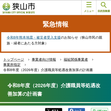
こ
このページの本文へ移動
の
メニュー
目的別検索
ペ
ー
緊急情報
ジ
の
先
令和8年熊本地震・被災者受入支援
のお知らせ（狭山市民の親
頭
族・縁者にあたる方対象）
で
す
トップページ
事業者向け情報
福祉関係事業者
事業所指定
令和8年度（2026年度）介護職員等処遇改善加算の計画書
本
文
令和8年度（2026年度）介護職員等処遇改
こ
善加算の計画書
こ
か
ら