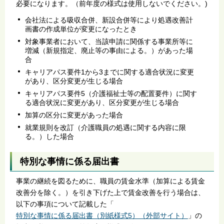
必要になります。（前年度の様式は使用しないでください。)
会社法による吸収合併、新設合併等により処遇改善計
画書の作成単位が変更になったとき
対象事業者において、当該申請に関係する事業所等に
増減（新規指定、廃止等の事由による。）があった場
合
キャリアパス要件1から3までに関する適合状況に変更
があり、区分変更が生じる場合
キャリアパス要件5（介護福祉士等の配置要件）に関す
る適合状況に変更があり、区分変更が生じる場合
加算の区分に変更があった場合
就業規則を改訂（介護職員の処遇に関する内容に限
る。）した場合
特別な事情に係る届出書
事業の継続を図るために、職員の賃金水準（加算による賃金
改善分を除く。）を引き下げた上で賃金改善を行う場合は、
以下の事項について記載した「
特別な事情に係る届出書（別紙様式5）（外部サイト）
」の