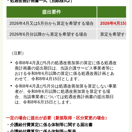
・処遇改善計画書一式（別紙様式2）
提出要件
提
2026年4月又は5月分から算定を希望する場合
2026年4月15日
2026年6月分以降から算定を希望する場合
算定を希望する
（注釈）
令和8年4月及び5月の処遇改善加算の算定に係る処遇改
善計画書の提出期日は、当該介護サービス事業者等に
おける令和8年6月以降の算定に係る処遇改善計画とあ
わせて、令和8年4月15日とします。
令和8年4月及び5月分は処遇改善加算を算定しない事業
者が、令和8年6月以降に処遇改善加算を算定する場
合、当該事業者については処遇改善計画書の提出期日
は、令和8年6月15日とします。
一定の場合に提出が必要（新規取得・区分変更の場合）
・介護給付費算定に係る体制等に関する届出書
・介護給付費算定に係る体制等一覧表