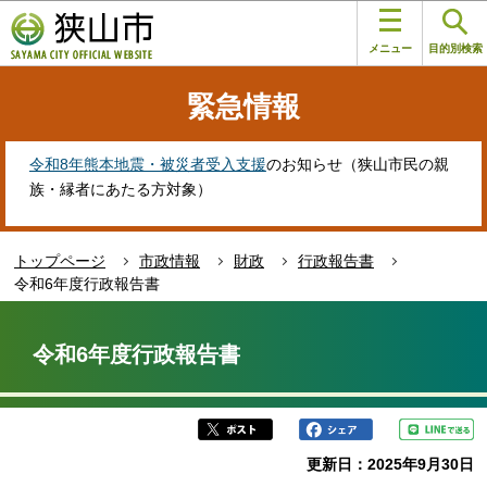
こ
このページの本文へ移動
の
メニュー
目的別検索
ペ
ー
緊急情報
ジ
の
先
令和8年熊本地震・被災者受入支援
のお知らせ（狭山市民の親
頭
族・縁者にあたる方対象）
で
す
トップページ
市政情報
財政
行政報告書
令和6年度行政報告書
本
文
令和6年度行政報告書
こ
こ
か
ら
更新日：2025年9月30日