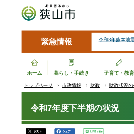
こ
の
ペ
ー
ジ
令和8年熊本地
緊急情報
の
先
頭
で
ホーム
暮らし・手続き
子育て・教
す
トップページ
市政情報
財政
財政状況の
本
文
令和7年度下半期の状況
こ
こ
か