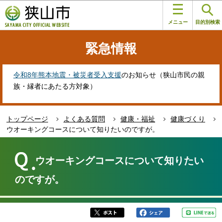
こ
このページの本文へ移動
の
メニュー
目的別検索
ペ
ー
緊急情報
ジ
の
先
令和8年熊本地震・被災者受入支援
のお知らせ（狭山市民の親
頭
族・縁者にあたる方対象）
で
す
トップページ
よくある質問
健康・福祉
健康づくり
ウオーキングコースについて知りたいのですが。
本
文
ウオーキングコースについて知りたい
こ
こ
のですが。
か
ら