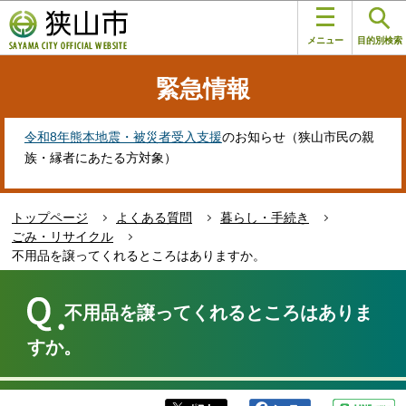
こ
このページの本文へ移動
の
メニュー
目的別検索
ペ
ー
緊急情報
ジ
の
先
令和8年熊本地震・被災者受入支援
のお知らせ（狭山市民の親
頭
族・縁者にあたる方対象）
で
す
トップページ
よくある質問
暮らし・手続き
ごみ・リサイクル
不用品を譲ってくれるところはありますか。
本
文
不用品を譲ってくれるところはありま
こ
こ
すか。
か
ら