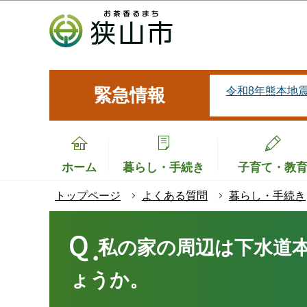
こ
の
ペ
ー
ジ
令和8年熊本地
緊急情報
の
先
頭
で
ホーム
暮らし・手続き
子育て・教
す
トップページ
よくある質問
暮らし・手続き
本
文
私の家の周辺は下水道
こ
ょうか。
こ
か