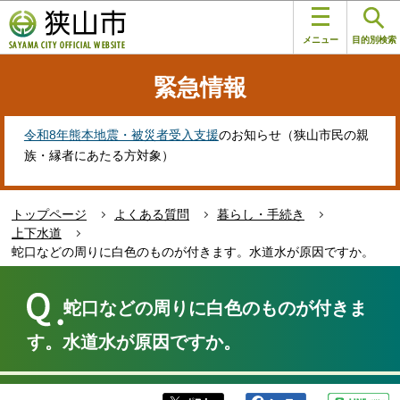
こ
このページの本文へ移動
の
メニュー
目的別検索
ペ
ー
緊急情報
ジ
の
先
令和8年熊本地震・被災者受入支援
のお知らせ（狭山市民の親
頭
族・縁者にあたる方対象）
で
す
トップページ
よくある質問
暮らし・手続き
上下水道
蛇口などの周りに白色のものが付きます。水道水が原因ですか。
本
文
蛇口などの周りに白色のものが付きま
こ
こ
す。水道水が原因ですか。
か
ら