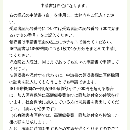
申請書は白色になります。
右の様式の申請書（白）を使用し、太枠内をご記入くださ
い。
受給者証記号番号については受給者証の記号番号（00で始ま
る7ケタの番号）をご記入ください。
領収書は申請書裏面の左上にホチキスで留めてください。
※申請書は1医療機関につき1枚で1か月分をまとめて申請し
てください。
※通院と入院は、同じ月であっても別々の申請書で申請して
ください。
※領収書を添付する代わりに、申請書の領収書欄に医療機関
の証明を記入してもらうことでも申請できます。
※1医療機関の一部負担金領収額が21,000円を超える場合
は、加入医療保険に高額療養費並びに附加給付金の確認を行
います。社会保険に加入している方は同意書を提出してくだ
さい。（認印が必要です）
（心身障害者医療では、高額療養費、附加給付金を控除した
後の額を助成します。）
なお、確認に時間を要するため支給が遅くなりますのでご了