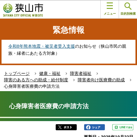
こ
このページの本文へ移動
の
メニュー
目的別検索
ペ
ー
緊急情報
ジ
の
先
令和8年熊本地震・被災者受入支援
のお知らせ（狭山市民の親
頭
族・縁者にあたる方対象）
で
す
トップページ
健康・福祉
障害者福祉
障害のある方への助成・給付制度
障害者向け医療費の助成
心身障害者医療費の申請方法
本
文
心身障害者医療費の申請方法
こ
こ
か
ら
更新日：2025年10月22日