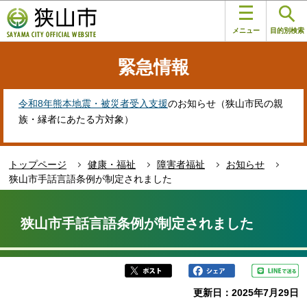
こ
このページの本文へ移動
の
メニュー
目的別検索
ペ
ー
緊急情報
ジ
の
先
令和8年熊本地震・被災者受入支援
のお知らせ（狭山市民の親
頭
族・縁者にあたる方対象）
で
す
トップページ
健康・福祉
障害者福祉
お知らせ
狭山市手話言語条例が制定されました
本
文
狭山市手話言語条例が制定されました
こ
こ
か
ら
更新日：2025年7月29日