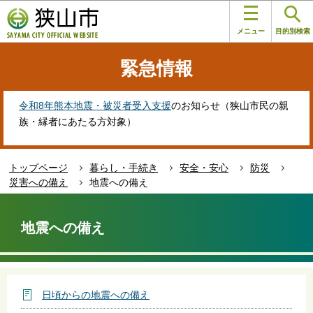
こ
このページの本文へ移動
の
メニュー
目的別検索
ペ
ー
緊急情報
ジ
の
先
令和8年熊本地震・被災者受入支援
のお知らせ（狭山市民の親
頭
族・縁者にあたる方対象）
で
す
トップページ
暮らし・手続き
安全・安心
防災
災害への備え
地震への備え
本
文
地震への備え
こ
こ
か
ら
日頃からの地震への備え