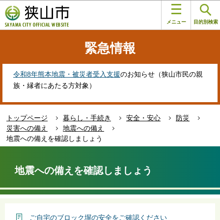
こ
このページの本文へ移動
の
メニュー
目的別検索
ペ
ー
緊急情報
ジ
の
先
令和8年熊本地震・被災者受入支援
のお知らせ（狭山市民の親
頭
族・縁者にあたる方対象）
で
す
トップページ
暮らし・手続き
安全・安心
防災
災害への備え
地震への備え
地震への備えを確認しましょう
本
文
地震への備えを確認しましょう
こ
こ
か
ら
ご自宅のブロック塀の安全をご確認ください