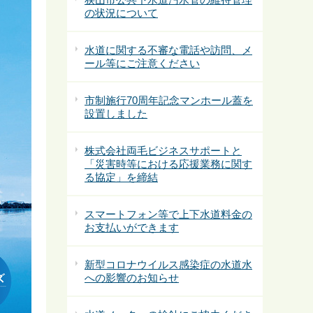
の状況について
水道に関する不審な電話や訪問、メ
ール等にご注意ください
市制施行70周年記念マンホール蓋を
設置しました
株式会社両毛ビジネスサポートと
「災害時等における応援業務に関す
る協定」を締結
スマートフォン等で上下水道料金の
お支払いができます
新型コロナウイルス感染症の水道水
への影響のお知らせ