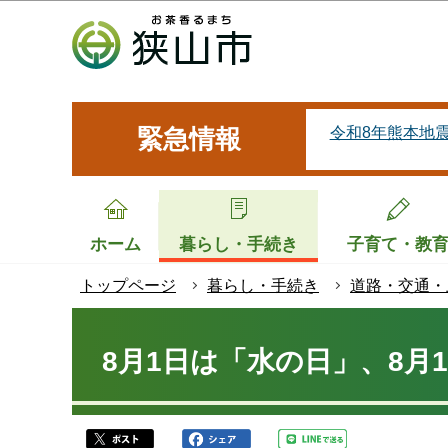
こ
の
ペ
ー
ジ
令和8年熊本地
緊急情報
の
先
頭
で
ホーム
暮らし・手続き
子育て・教
す
トップページ
暮らし・手続き
道路・交通・
本
文
8月1日は「水の日」、8月
こ
こ
か