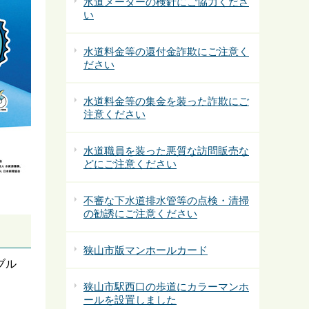
水道メーターの検針にご協力くださ
い
水道料金等の還付金詐欺にご注意く
ださい
水道料金等の集金を装った詐欺にご
注意ください
水道職員を装った悪質な訪問販売な
どにご注意ください
不審な下水道排水管等の点検・清掃
の勧誘にご注意ください
狭山市版マンホールカード
ブル
狭山市駅西口の歩道にカラーマンホ
ールを設置しました