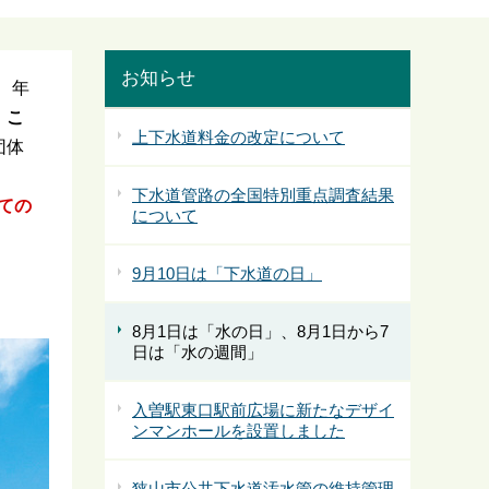
お知らせ
、年
、こ
上下水道料金の改定について
団体
下水道管路の全国特別重点調査結果
ての
について
9月10日は「下水道の日」
8月1日は「水の日」、8月1日から7
日は「水の週間」
入曽駅東口駅前広場に新たなデザイ
ンマンホールを設置しました
狭山市公共下水道汚水管の維持管理