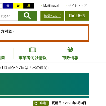
Multilingual
サイトマップ
目的別検索
検索ヘルプ
る方対象）
産業
事業者向け情報
市政情報
8月1日から7日は「水の週間」
更新日：2026年8月3日
印刷