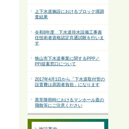
上下水道施設におけるブロック塀調
査結果
令和8年度 下水道排水設備工事責
任技術者資格認定共通試験を行いま
す
狭山市下水道事業に関するPPP／
PFI提案窓口について
2017年4月1日から「下水道取付管の
設置費は原因者負担」になります
異常降雨時におけるマンホール蓋の
飛散等にご注意ください