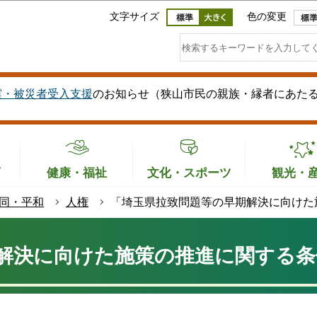
このページの本文へ移動
文字サイズ
色の変更
震・被災者受入支援
のお知らせ（狭山市民の親族・縁者にあた
育
健康・福祉
文化・スポーツ
観光・
同・平和
人権
「埼玉県拉致問題等の早期解決に向けた
解決に向けた施策の推進に関する