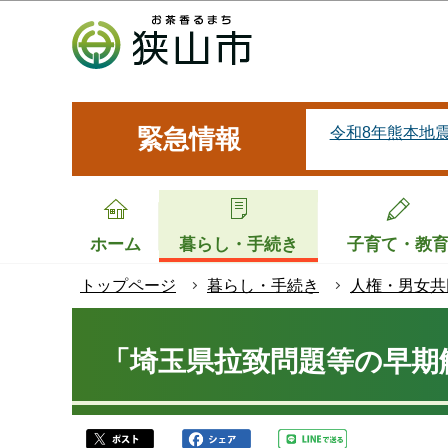
こ
の
ペ
ー
ジ
令和8年熊本地
緊急情報
の
先
頭
で
ホーム
暮らし・手続き
子育て・教
す
トップページ
暮らし・手続き
人権・男女共
本
文
「埼玉県拉致問題等の早期
こ
こ
か