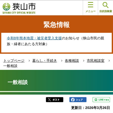
こ
このページの本文へ移動
の
メニュー
目的別検索
ペ
ー
緊急情報
ジ
の
先
令和8年熊本地震・被災者受入支援
のお知らせ（狭山市民の親
頭
族・縁者にあたる方対象）
で
す
トップページ
暮らし・手続き
各種相談
市民相談室
一般相談
本
文
一般相談
こ
こ
か
ら
更新日：2026年3月26日