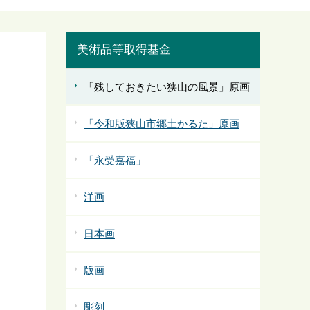
美術品等取得基金
「残しておきたい狭山の風景」原画
「令和版狭山市郷土かるた」原画
「永受嘉福」
洋画
日本画
版画
彫刻