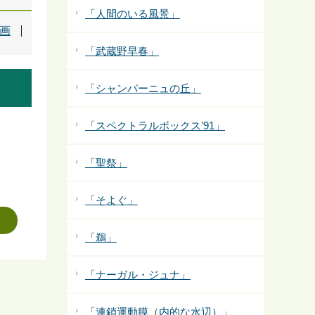
「人間のいる風景」
画
「武蔵野早春」
「シャンパーニュの丘」
「スペクトラルボックス’91」
「聖祭」
「そよぐ」
「鵜」
「ナーガル・ジュナ」
「連鎖運動膜（内的な水辺）」