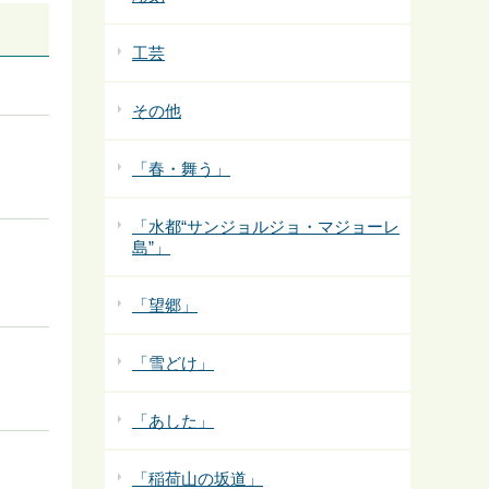
工芸
その他
「春・舞う」
「水都“サンジョルジョ・マジョーレ
島”」
「望郷」
「雪どけ」
「あした」
「稲荷山の坂道」