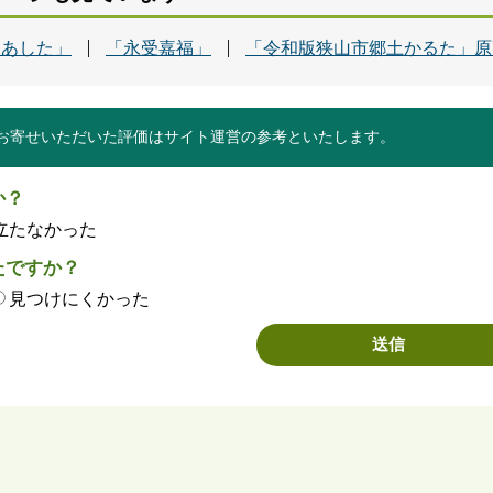
「あした」
「永受嘉福」
「令和版狭山市郷土かるた」原
お寄せいただいた評価はサイト運営の参考といたします。
か？
立たなかった
たですか？
見つけにくかった