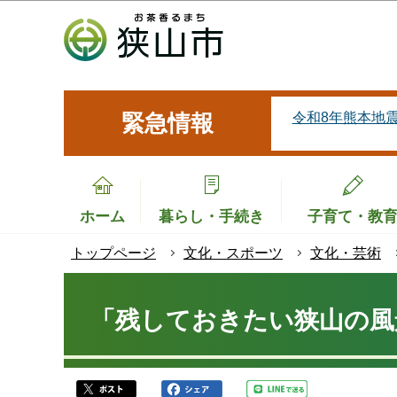
こ
の
ペ
ー
ジ
令和8年熊本地
緊急情報
の
先
頭
で
ホーム
暮らし・手続き
子育て・教
す
トップページ
文化・スポーツ
文化・芸術
本
文
「残しておきたい狭山の風
こ
こ
か