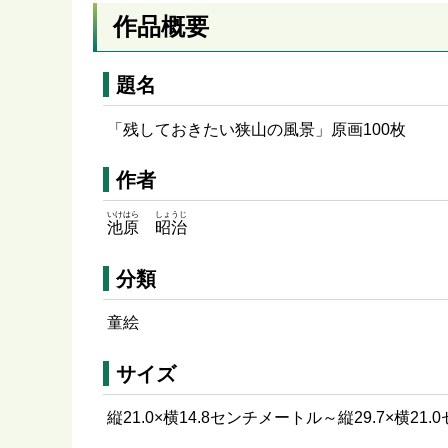
作品概要
題名
「残しておきたい狭山の風景」原画100枚
作者
いけはら
しょうじ
池原
昭治
分類
童絵
サイズ
縦21.0×横14.8センチメートル～縦29.7×横21