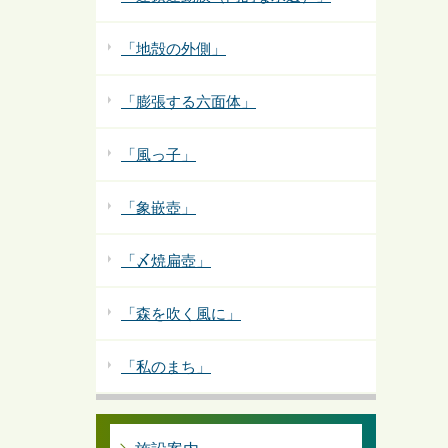
「地殻の外側」
「膨張する六面体」
「風っ子」
「象嵌壺」
「〆焼扁壺」
「森を吹く風に」
「私のまち」