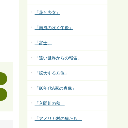
「花と少女」
「南風の吹く午後」
「富士」
「遠い世界からの報告」
「拡大する方位」
「80年代A家の肖像」
「入間川の秋」
「アメリカ村の猫たち」