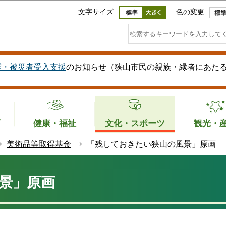
このページの本文へ移動
文字サイズ
色の変更
震・被災者受入支援
のお知らせ（狭山市民の親族・縁者にあた
育
健康・福祉
文化・スポーツ
観光・
美術品等取得基金
「残しておきたい狭山の風景」原画
景」原画