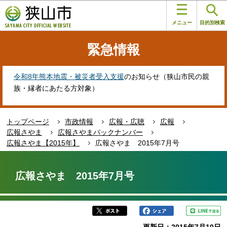
こ
このページの本文へ移動
の
メニュー
目的別検索
ペ
ー
緊急情報
ジ
の
先
令和8年熊本地震・被災者受入支援
のお知らせ（狭山市民の親
頭
族・縁者にあたる方対象）
で
す
トップページ
市政情報
広報・広聴
広報
広報さやま
広報さやまバックナンバー
広報さやま【2015年】
広報さやま 2015年7月号
本
文
広報さやま 2015年7月号
こ
こ
か
ら
更新日：2015年7月10日