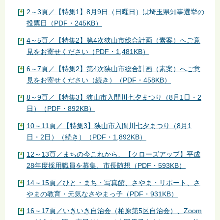
2～3頁／【特集1】8月9日（日曜日）は埼玉県知事選挙の
投票日（PDF・245KB）
4～5頁／【特集2】第4次狭山市総合計画（素案）へご意
見をお寄せください（PDF・1,481KB）
6～7頁／【特集2】第4次狭山市総合計画（素案）へご意
見をお寄せください（続き）（PDF・458KB）
8～9頁／【特集3】狭山市入間川七夕まつり（8月1日・2
日）（PDF・892KB）
10～11頁／【特集3】狭山市入間川七夕まつり（8月1
日・2日）（続き）（PDF・1,892KB）
12～13頁／まちの今これから、【クローズアップ】平成
28年度採用職員を募集、市長随想（PDF・593KB）
14～15頁／ひと・まち・写真館、さやま・リポート、さ
やまの教育・元気なさやまっ子（PDF・931KB）
16～17頁／いきいき自治会（柏原第5区自治会）、Zoom