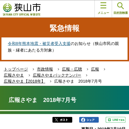
こ
このページの本文へ移動
の
メニュー
目的別検索
ペ
ー
緊急情報
ジ
の
先
令和8年熊本地震・被災者受入支援
のお知らせ（狭山市民の親
頭
族・縁者にあたる方対象）
で
す
トップページ
市政情報
広報・広聴
広報
広報さやま
広報さやまバックナンバー
広報さやま【2018年】
広報さやま 2018年7月号
本
文
広報さやま 2018年7月号
こ
こ
か
ら
更新日：2018年7月10日