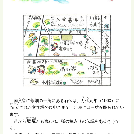
まんえん
南入曽の茶畑の一角にある石仏は、
万延
元年（1860）に
ぞうりゅう
造立
された文字塔の庚申さまで、台座には三猿が彫られてい
ます。
さかいづか
昔から
境塚
とも言われ、狐の嫁入りの伝説もあるそうで
す。