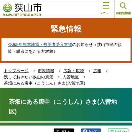
こ
このページの本文へ移動
の
メニュー
目的別検索
ペ
ー
緊急情報
ジ
の
先
令和8年熊本地震・被災者受入支援
のお知らせ（狭山市民の親
頭
族・縁者にあたる方対象）
で
す
トップページ
市政情報
広報・広聴
広報
残しておきたい狭山の風景
入曽地区
茶畑にある庚申（こうしん）さま(入曽地区)
本
文
茶畑にある庚申（こうしん）さま(入曽地
こ
区)
こ
か
ら