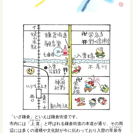
「いざ鎌倉」といえば鎌倉街道です。
かみつみち
市内には「
上道
」と呼ばれる鎌倉街道の本道が通り、その周
いこう
じょうせんじ
辺には多くの
遺構
や文化財が今に伝わっており入曽の
常泉寺