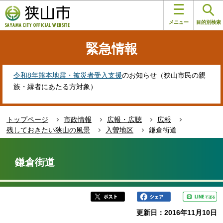
こ
このページの本文へ移動
の
メニュー
目的別検索
ペ
ー
緊急情報
ジ
の
先
令和8年熊本地震・被災者受入支援
のお知らせ（狭山市民の親
頭
族・縁者にあたる方対象）
で
す
トップページ
市政情報
広報・広聴
広報
残しておきたい狭山の風景
入曽地区
鎌倉街道
本
文
鎌倉街道
こ
こ
か
ら
更新日：2016年11月10日