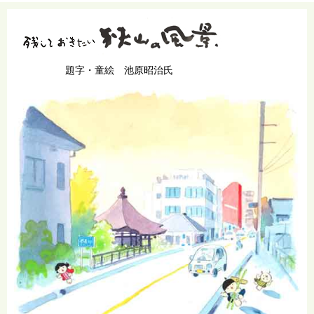
題字・童絵 池原昭治氏