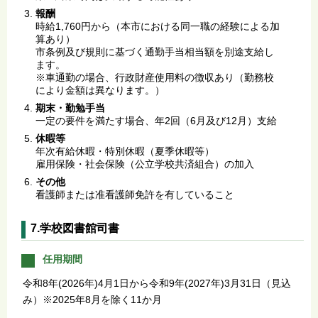
報酬
時給1,760円から（本市における同一職の経験による加
算あり）
市条例及び規則に基づく通勤手当相当額を別途支給し
ます。
※車通勤の場合、行政財産使用料の徴収あり（勤務校
により金額は異なります。）
期末・勤勉手当
一定の要件を満たす場合、年2回（6月及び12月）支給
休暇等
年次有給休暇・特別休暇（夏季休暇等）
雇用保険・社会保険（公立学校共済組合）の加入
その他
看護師または准看護師免許を有していること
7.学校図書館司書
任用期間
令和8年(2026年)4月1日から令和9年(2027年)3月31日（見込
み）※2025年8月を除く11か月