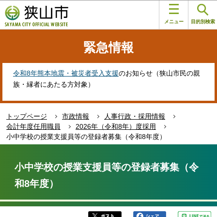
こ
このページの本文へ移動
の
メニュー
目的別検索
ペ
ー
緊急情報
ジ
の
先
令和8年熊本地震・被災者受入支援
のお知らせ（狭山市民の親
頭
族・縁者にあたる方対象）
で
す
トップページ
市政情報
人事行政・採用情報
会計年度任用職員
2026年（令和8年）度採用
小中学校の授業支援員等の登録者募集（令和8年度）
本
文
小中学校の授業支援員等の登録者募集（令
こ
和8年度）
こ
か
ら