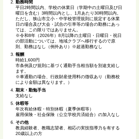
勤務時間
平日2時間以内、学校の休業日（学期中の土曜日及び日
曜日を含む）3時間以内とし、1月あたり30時間以内。
ただし、狭山市立小・中学校管理規則に規定する休業
日の場合及び大会・試合の引率等の場合の勤務にあっ
ては、この限りではありません。
※令和8年（2026年）8月以降の土曜日・日曜日・祝日
の部活動については、地域クラブへ移行するので原
則、勤務はなし（例外あり）※超過勤務なし
報酬
時給1,600円
市条例及び規則に基づく通勤手当相当額を別途支給し
ます。
※車通勤の場合、行政財産使用料の徴収あり（勤務校
により金額は異なります。）
期末・勤勉手当
支給なし
休暇等
年次有給休暇・特別休暇（夏季休暇等）
雇用保険・社会保険（公立学校共済組合）の加入なし
その他
教員経験者、教職志望者、相応の実技指導力を有する
20歳以上の方