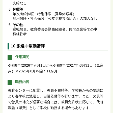
支給なし
休暇等
年次有給休暇・特別休暇（夏季休暇等）
雇用保険・社会保険（公立学校共済組合）の加入なし
その他
退職教員、教育委員会勤務経験者、民間企業等での事
務経験者
10.派遣非常勤講師
任用期間
令和8年(2026年)4月1日から令和9年(2027年)3月31日（見込
み）※2025年8月を除く11か月
職務内容
教育センターに配置し、教員不在時等、学校長からの要請に
より各学校に派遣し、自習監督等を行います。また、欠員等
で教員の補充が必要な場合には、教員免許状に応じて、代替
教諭（県費）として学校に勤務する場合もあります。