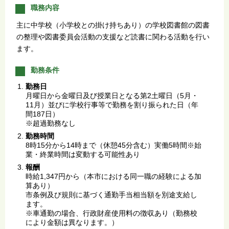
職務内容
主に中学校（小学校との掛け持ちあり）の学校図書館の図書
の整理や図書委員会活動の支援など読書に関わる活動を行い
ます。
勤務条件
勤務日
月曜日から金曜日及び授業日となる第2土曜日（5月・
11月）並びに学校行事等で勤務を割り振られた日（年
間187日）
※超過勤務なし
勤務時間
8時15分から14時まで（休憩45分含む）実働5時間※始
業・終業時間は変動する可能性あり
報酬
時給1,347円から（本市における同一職の経験による加
算あり）
市条例及び規則に基づく通勤手当相当額を別途支給し
ます。
※車通勤の場合、行政財産使用料の徴収あり（勤務校
により金額は異なります。）