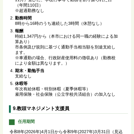
（年間110日）
※超過勤務なし
勤務時間
8時から16時のうち連続した3時間（休憩なし）
報酬
時給1,347円から（本市における同一職の経験による加
算あり）
市条例及び規則に基づく通勤手当相当額を別途支給し
ます。
※車通勤の場合、行政財産使用料の徴収あり（勤務校
により金額は異なります。）
期末・勤勉手当
支給なし
休暇等
年次有給休暇・特別休暇（夏季休暇等）
雇用保険・社会保険（公立学校共済組合）の加入なし
9.教頭マネジメント支援員
任用期間
令和8年(2026年)4月1日から令和9年(2027年)3月31日（見込