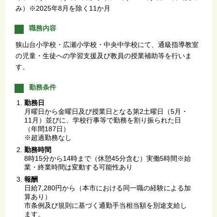
み）※2025年8月を除く11か月
職務内容
狭山台小学校・広瀬小学校・中央中学校にて、通級指導教室
の児童・生徒への学習支援及び教員の授業補助等を行いま
す。
勤務条件
勤務日
月曜日から金曜日及び授業日となる第2土曜日（5月・
11月）並びに、学校行事等で勤務を割り振られた日
（年間187日）
※超過勤務なし
勤務時間
8時15分から14時まで（休憩45分含む）実働5時間※始
業・終業時間は変動する可能性あり
報酬
日給7,280円から（本市における同一職の経験による加
算あり）
市条例及び規則に基づく通勤手当相当額を別途支給し
ます。