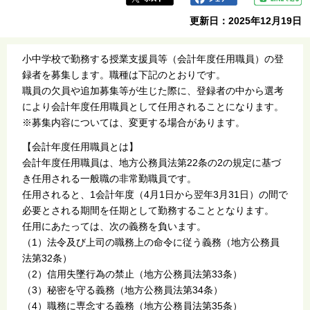
更新日：2025年12月19日
小中学校で勤務する授業支援員等（会計年度任用職員）の登
録者を募集します。職種は下記のとおりです。
職員の欠員や追加募集等が生じた際に、登録者の中から選考
により会計年度任用職員として任用されることになります。
※募集内容については、変更する場合があります。
【会計年度任用職員とは】
会計年度任用職員は、地方公務員法第22条の2の規定に基づ
き任用される一般職の非常勤職員です。
任用されると、1会計年度（4月1日から翌年3月31日）の間で
必要とされる期間を任期として勤務することとなります。
任用にあたっては、次の義務を負います。
（1）法令及び上司の職務上の命令に従う義務（地方公務員
法第32条）
（2）信用失墜行為の禁止（地方公務員法第33条）
（3）秘密を守る義務（地方公務員法第34条）
（4）職務に専念する義務（地方公務員法第35条）