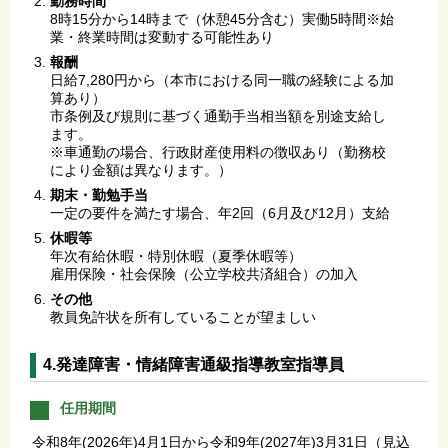
勤務時間
8時15分から14時まで（休憩45分含む）実働5時間※始
業・終業時間は変動する可能性あり
報酬
日給7,280円から（本市における同一職の経験による加
算あり）
市条例及び規則に基づく通勤手当相当額を別途支給し
ます。
※車通勤の場合、行政財産使用料の徴収あり（勤務校
により金額は異なります。）
期末・勤勉手当
一定の要件を満たす場合、年2回（6月及び12月）支給
休暇等
年次有給休暇・特別休暇（夏季休暇等）
雇用保険・社会保険（公立学校共済組合）の加入
その他
教員免許状を所有していることが望ましい
4.発達障害・情緒障害通級指導教室指導員
任用期間
令和8年(2026年)4月1日から令和9年(2027年)3月31日（見込