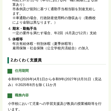
時給1,371円から（本市における同一職の経験による加
算あり）
市条例及び規則に基づく通勤手当相当額を別途支給し
ます。
※車通勤の場合、行政財産使用料の徴収あり（勤務校
により金額は異なります。）
期末・勤勉手当
一定の要件を満たす場合、年2回（6月及び12月）支給
休暇等
年次有給休暇・特別休暇（夏季休暇等）
雇用保険・社会保険（公立学校共済組合）の加入
2.わくわく支援員
任用期間
令和8年(2026年)4月1日から令和9年(2027年)3月31日（見込
み）※2025年8月を除く11か月
職務内容
小学校において児童への学習支援及び教員の授業補助等を行
います。