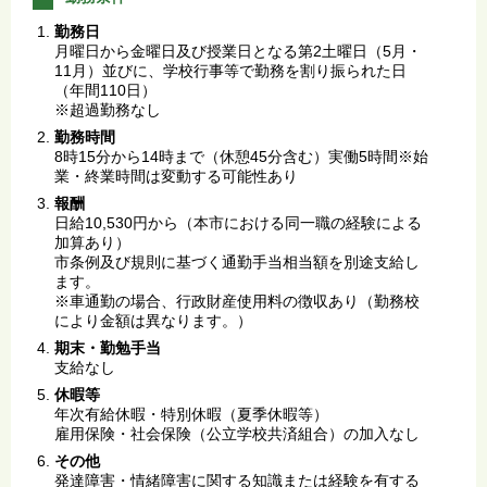
勤務日
月曜日から金曜日及び授業日となる第2土曜日（5月・
11月）並びに、学校行事等で勤務を割り振られた日
（年間110日）
※超過勤務なし
勤務時間
8時15分から14時まで（休憩45分含む）実働5時間※始
業・終業時間は変動する可能性あり
報酬
日給10,530円から（本市における同一職の経験による
加算あり）
市条例及び規則に基づく通勤手当相当額を別途支給し
ます。
※車通勤の場合、行政財産使用料の徴収あり（勤務校
により金額は異なります。）
期末・勤勉手当
支給なし
休暇等
年次有給休暇・特別休暇（夏季休暇等）
雇用保険・社会保険（公立学校共済組合）の加入なし
その他
発達障害・情緒障害に関する知識または経験を有する