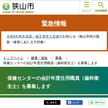
こ
このページの本文へ移動
の
メニュー
目的別検索
ペ
ー
緊急情報
ジ
の
先
令和8年熊本地震・被災者受入支援
のお知らせ（狭山市民の親
頭
族・縁者にあたる方対象）
で
す
トップページ
健康・福祉
募集
保健センターの会計年度任用職員（歯科衛生士）を募集します
本
文
保健センターの会計年度任用職員（歯科衛
こ
生士）を募集します
こ
か
ら